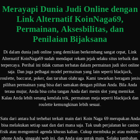
Merayapi Dunia Judi Online dengan
Link Alternatif KoinNaga69,
Permainan, Aksesbilitas, dan
Penilaian Bijaksana
Di dalam dunia judi online yang demikian berkembang sangat cepat, Link
Alternatif KoinNaga69 sudah mendapat rekam jejak selaku situs terbaik dan
terpercaya. Perihal ini tidak cuman terbatas dalam permainan judi slot online
saja. Dan juga pelbagai model permainan yang lain seperti blackjack,
roulette, baccarat, poker, dan taruhan olahraga. Kami tawarkan beragam jenis
pilihan permainan yang bisa dari samakan dengan pilihan Anda. Bila Anda
terasa mujur, Anda bisa coba tangan Anda dari mesin slot yang memikat.
Kalau Anda lebih senang kendala trik, permainan meja seperti blackjack dan
roulette kemungkinan lebih sesuai.
Satu dari antara hal terhebat terkait main dari Koin Naga 69 merupakan Anda
bisa melakukan setiap saat dan dari mana saja. Tak usah perjalanan ke casino
fisik atau mengontrol agenda khusus kalian. Cukup membuka pc atau mobile-
phone Anda, singgahi web ini, dan Anda siap untuk main. Selaku tambahan,