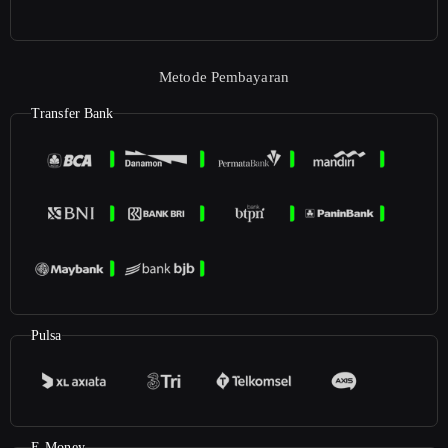
Metode Pembayaran
Transfer Bank
Pulsa
E-Money