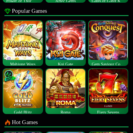
Power of Thor Megaways
Aztec Gems
Gates of Gatot Kaca
Popular Games
Mahjong Ways
Koi Gate
Gem Saviour Conquest
Gold Blitz
Roma
Fiery Sevens
Hot Games